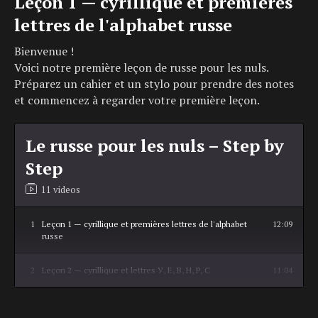
Leçon 1 — cyrillique et premières
lettres de l'alphabet russe
Bienvenue !
Voici notre première leçon de russe pour les nuls.
Préparez un cahier et un stylo pour prendre des notes
et commencez à regarder votre première leçon.
Le russe pour les nuls – Step by
Step
11 videos
1
Leçon 1 — cyrillique et premières lettres de l'alphabet
12:09
russe
2
Leçon 2 — cyrillique et lettres У, Е, В, Н, Р, С
11:04
3
Leçon 3 — cyrillique et lettres И, Й, Б, Г, Д, З, Л, П
8:12