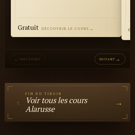
Gratuit
→
9
DÉCOUVRIR LE COURS
€
←
→
PRÉCÉDENT
SUIVANT
FIN DU TIROIR
Voir tous les cours
→
Alarusse