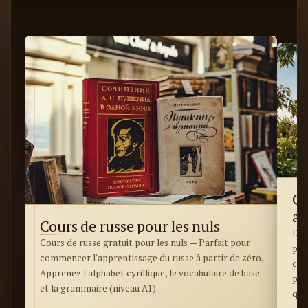
Co
ap
Cours de russe pour les nuls
Déc
Cours de russe gratuit pour les nuls — Parfait pour
pro
commencer l'apprentissage du russe à partir de zéro.
cla
Apprenez l'alphabet cyrillique, le vocabulaire de base
pou
et la grammaire (niveau A1).
quo